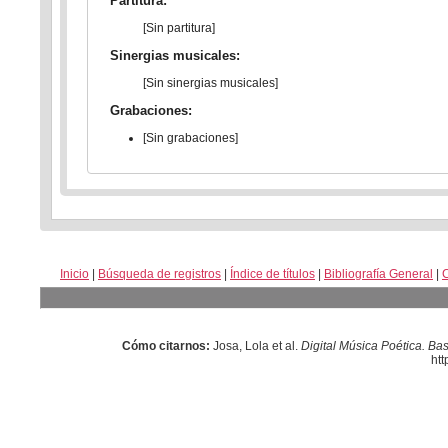
Partitura:
[Sin partitura]
Sinergias musicales:
[Sin sinergias musicales]
Grabaciones:
[Sin grabaciones]
Inicio
|
Búsqueda de registros
|
Índice de títulos
|
Bibliografía General
|
Cómo citarnos:
Josa, Lola et al.
Digital Música Poética. Ba
htt