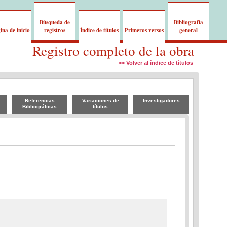
Búsqueda de
Bibliografía
ina de inicio
registros
Índice de títulos
Primeros versos
general
Registro completo de la obra
<< Volver al índice de títulos
Referencias
Variaciones de
Investigadores
Bibliográficas
títulos