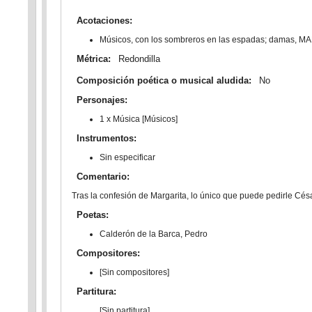
Acotaciones:
Músicos, con los sombreros en las espadas; damas
Métrica:
Redondilla
Composición poética o musical aludida:
No
Personajes:
1 x Música [Músicos]
Instrumentos:
Sin especificar
Comentario:
Tras la confesión de Margarita, lo único que puede pedirle Cé
Poetas:
Calderón de la Barca, Pedro
Compositores:
[Sin compositores]
Partitura:
[Sin partitura]