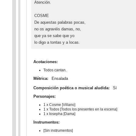
Atención.
COSME
De aquestas palabras pocas,
no os agravéis damas, no,
que ya se sabe que yo
lo digo a tontas y a locas.
Acotaciones:
Todos cantan.
Métrica:
Ensalada
Composición poética o musical aludida:
Sí
Personajes:
1 x Cosme [Villano]
1 x Todos [Todos los presentes en la escena]
1 x Iosepha [Dama]
Instrumentos:
[Sin instrumentos]