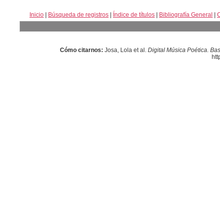
Inicio
|
Búsqueda de registros
|
Índice de títulos
|
Bibliografía General
|
Cómo citarnos:
Josa, Lola et al.
Digital Música Poética. Ba
htt