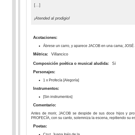
[…]
¡Atended al prodigio!
Acotaciones:
Ábrese un carro, y aparece JACOB en una cama; JOSÉ a 
Métrica:
Villancico
Composición poética o musical aludida:
Sí
Personajes:
1 x Profecía [Alegoría]
Instrumentos:
[Sin instrumentos]
Comentario:
Antes de morir, JACOB se despide de sus doce hijos y profet
PROFECÍA, con su canto, solemniza la escena, repitiendo su est
Poetas:
Cruz, Juana Inés de la