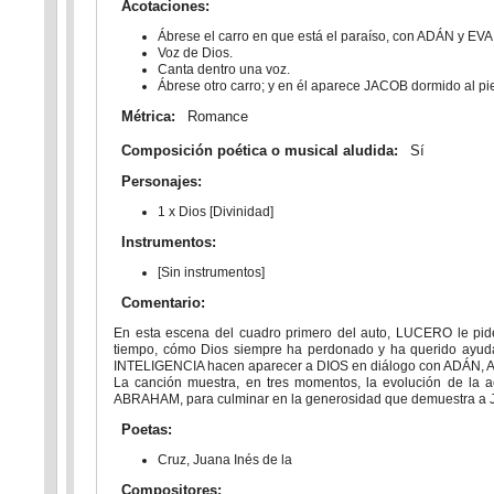
Acotaciones:
Ábrese el carro en que está el paraíso, con ADÁN y EVA;
Voz de Dios.
Canta dentro una voz.
Ábrese otro carro; y en él aparece JACOB dormido al pie
Métrica:
Romance
Composición poética o musical aludida:
Sí
Personajes:
1 x Dios [Divinidad]
Instrumentos:
[Sin instrumentos]
Comentario:
En esta escena del cuadro primero del auto, LUCERO le pid
tiempo, cómo Dios siempre ha perdonado y ha querido ayudar 
INTELIGENCIA hacen aparecer a DIOS en diálogo con ADÁN, AB
La canción muestra, en tres momentos, la evolución de la a
ABRAHAM, para culminar en la generosidad que demuestra a
Poetas:
Cruz, Juana Inés de la
Compositores: