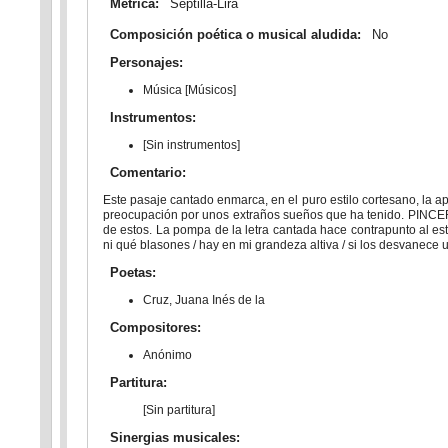
Métrica:
Septilla-Lira
Composición poética o musical aludida:
No
Personajes:
Música [Músicos]
Instrumentos:
[Sin instrumentos]
Comentario:
Este pasaje cantado enmarca, en el puro estilo cortesano, la
preocupación por unos extraños sueños que ha tenido. PINCERN
de estos. La pompa de la letra cantada hace contrapunto al 
ni qué blasones / hay en mi grandeza altiva / si los desvanece u
Poetas:
Cruz, Juana Inés de la
Compositores:
Anónimo
Partitura:
[Sin partitura]
Sinergias musicales: