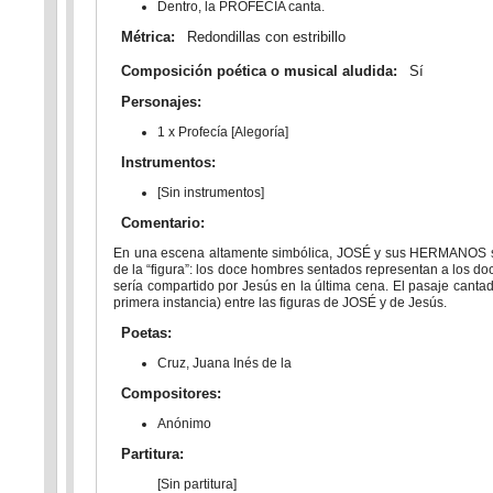
Dentro, la PROFECÍA canta.
Métrica:
Redondillas con estribillo
Composición poética o musical aludida:
Sí
Personajes:
1 x Profecía [Alegoría]
Instrumentos:
[Sin instrumentos]
Comentario:
En una escena altamente simbólica, JOSÉ y sus HERMANOS se 
de la “figura”: los doce hombres sentados representan a los 
sería compartido por Jesús en la última cena. El pasaje cantado
primera instancia) entre las figuras de JOSÉ y de Jesús.
Poetas:
Cruz, Juana Inés de la
Compositores:
Anónimo
Partitura:
[Sin partitura]