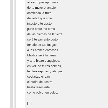
al sacro precepto mío,
de tu mujer el antojo,
comiendo la fruta
del árbol que solo
intacto a tu gusto
puse entre los otros,
de las hierbas de la tierra
será tu alimento corto,
feriado de tus fatigas
a los afanes costosos.
Maldita será la tierra;
y a tu brazo congojoso,
en vez de frutos opimos,
te dará espinas y abrojos;
costaráte el pan
el sudor del rostro,
hasta resolverte,
como polvo, en polvo.
[…]