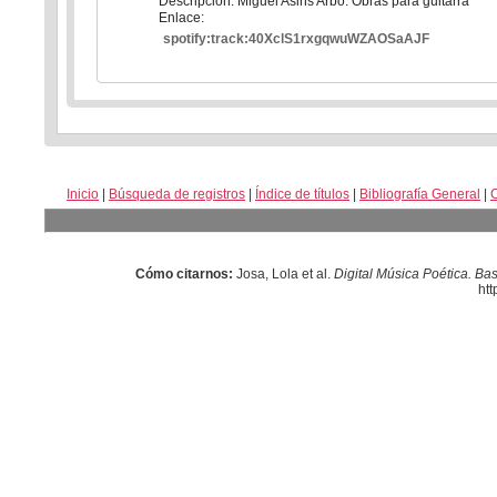
Descripción: Miguel Asins Arbó. Obras para guitarra
Enlace:
spotify:track:40XclS1rxgqwuWZAOSaAJF
Inicio
|
Búsqueda de registros
|
Índice de títulos
|
Bibliografía General
|
Cómo citarnos:
Josa, Lola et al.
Digital Música Poética. Ba
htt